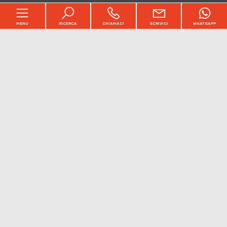
MENU
RICERCA
CHIAMACI
SCRIVICI
WHATSAPP
Home
Chi siamo
[+]
Immobili
Acquisto e Vendita
[+]
Servizi e Tariffe
Partners