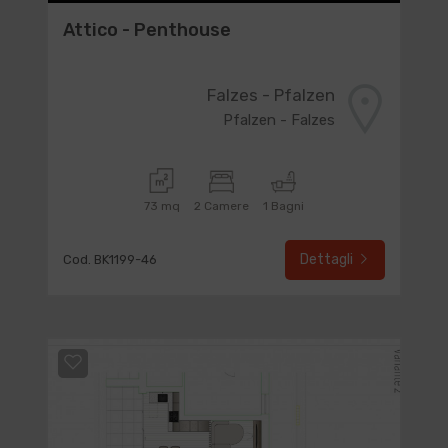
Attico - Penthouse
Falzes - Pfalzen
Pfalzen - Falzes
73 mq
2 Camere
1 Bagni
Dettagli
Cod. BK1199-46