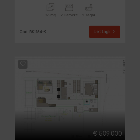
96 mq
2 Camere
1 Bagni
Dettagli
Cod. BK1164-9
€ 509.000