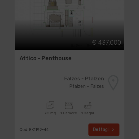
€ 437.000
Attico - Penthouse
Falzes - Pfalzen
Pfalzen - Falzes
62 mq
1 Camere
1 Bagni
Dettagli
Cod. BK1199-44