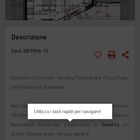
[
1
/
1
2
]
Descrizione
Cod. BK1196-17
Esclusivo Attico con Terrazza Panoramica: Il tuo rifugio
nel Residence Alexander
Nel cuore della località di Stegona, periferia di Brunico,
Utilizza i tasti rapidi per navigare!
all'interno del nuovo e prestigioso complesso
Residence Alexander, proponiamo in
Vendita
un
attico trilocale unico nel suo genere.