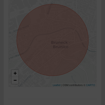
+
−
Leaflet
| OSM contributors ©
CARTO