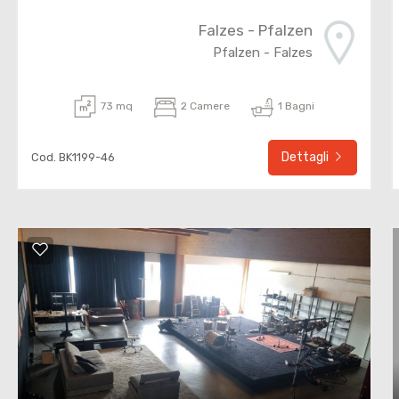
Falzes - Pfalzen
Pfalzen - Falzes
73 mq
2 Camere
1 Bagni
Dettagli
Cod. BK1199-46