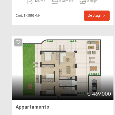
125 mq
2 Camere
2 Bagni
Dettagli
Cod. BK1158-NN
€ 469.000
Appartamento