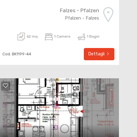
Falzes - Pfalzen
Pfalzen - Falzes
62 mq
1 Camere
1 Bagni
Dettagli
Cod. BK1199-44