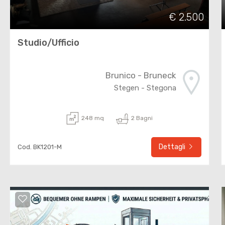
€ 2.500
Studio/Ufficio
Brunico - Bruneck
Stegen - Stegona
248 mq
2 Bagni
Dettagli
Cod. BK1201-M