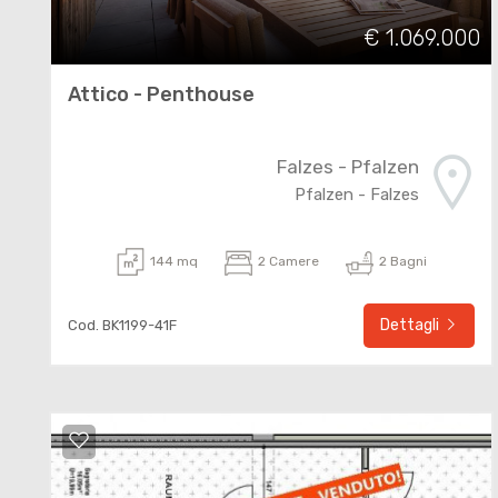
€ 1.069.000
Attico - Penthouse
Falzes - Pfalzen
Pfalzen - Falzes
144 mq
2 Camere
2 Bagni
Dettagli
Cod. BK1199-41F