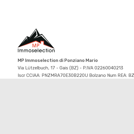
MP Immoselection di Ponziano Mario
Via Lützelbuch, 17 - Gais (BZ) - P.IVA 02260040213
Iscr CCIAA: PNZMRA70E30B220U Bolzano Num REA: BZ
166780
Copyright © 2026 - Powered by
Gestim
Informativa