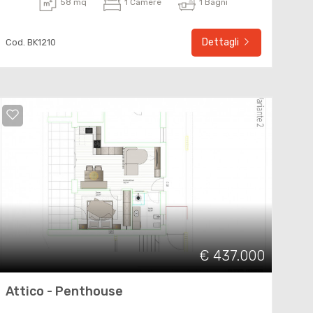
58 mq
1 Camere
1 Bagni
Dettagli
Cod. BK1210
€ 437.000
Attico - Penthouse