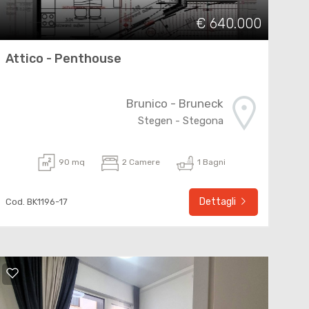
€ 640.000
Attico - Penthouse
Brunico - Bruneck
Stegen - Stegona
90 mq
2 Camere
1 Bagni
Dettagli
Cod. BK1196-17