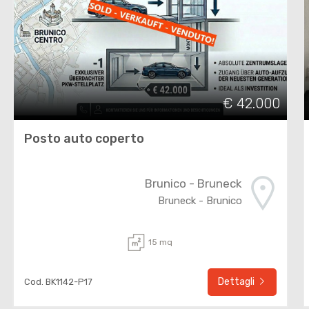
€ 42.000
Posto auto coperto
Brunico - Bruneck
Bruneck - Brunico
15 mq
Dettagli
Cod. BK1142-P17