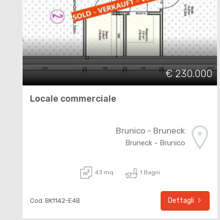
€ 230.000
Locale commerciale
Brunico - Bruneck
Bruneck - Brunico
43 mq
1 Bagni
Dettagli
Cod. BK1142-E4B