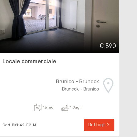
€ 590
Locale commerciale
Brunico - Bruneck
Bruneck - Brunico
16 mq
1 Bagni
Dettagli
Cod. BK1142-E2-M