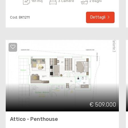
161 mq
3 Camere
2 Bagni
Dettagli
Cod. BK1211
€ 509.000
Attico - Penthouse