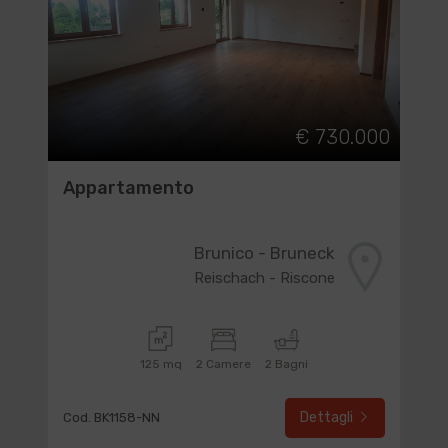
€ 730.000
Appartamento
Brunico - Bruneck
Reischach - Riscone
125 mq
2 Camere
2 Bagni
Dettagli
Cod. BK1158-NN