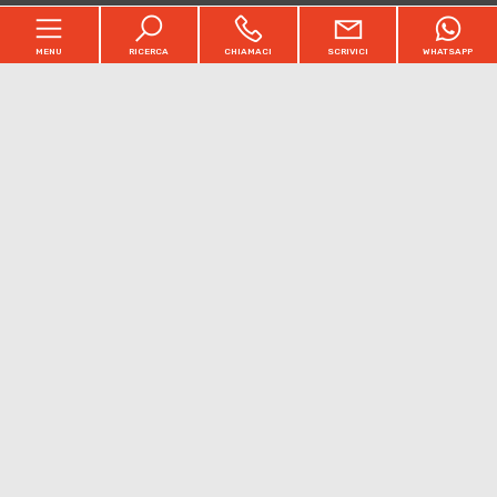
MENU
RICERCA
CHIAMACI
SCRIVICI
WHATSAPP
Home
Chi siamo
[+]
Immobili
Acquisto e Vendita
[+]
Servizi e Tariffe
Partners