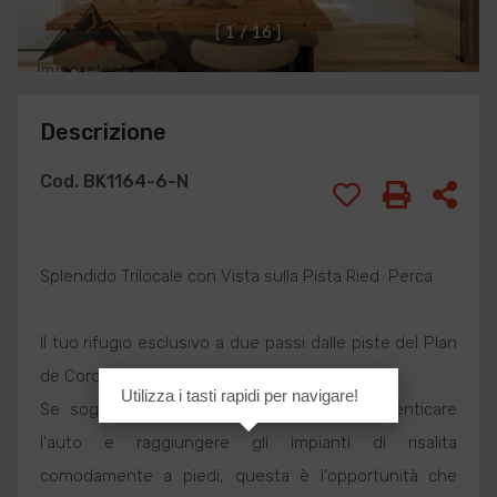
[
1
/
1
6
]
Descrizione
Cod. BK1164-6-N
Splendido Trilocale con Vista sulla Pista Ried  Perca
Il tuo rifugio esclusivo a due passi dalle piste del Plan
de Corones.
Utilizza i tasti rapidi per navigare!
Se sogni una casa di montagna dove dimenticare
l'auto e raggiungere gli impianti di risalita
comodamente a piedi, questa è l'opportunità che