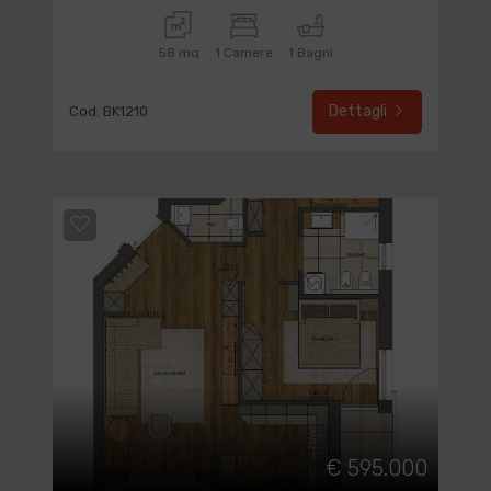
58 mq
1 Camere
1 Bagni
Dettagli
Cod. BK1210
€ 595.000