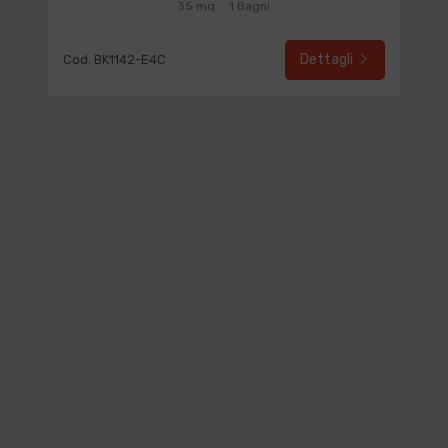
35 mq
1 Bagni
Dettagli
Cod. BK1142-E4C