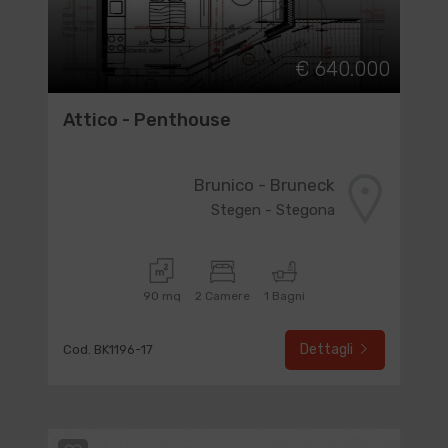
€ 640.000
Attico - Penthouse
Brunico - Bruneck
Stegen - Stegona
90 mq
2 Camere
1 Bagni
Dettagli
Cod. BK1196-17