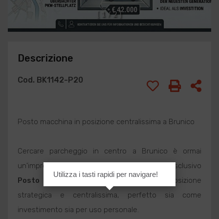
[
1
/
2
]
Descrizione
Cod. BK1142-P20
Posto macchina in posizione centralissima a Brunico
Cercare parcheggio in centro a Brunico è ormai
un'impresa! Proponiamo in
Vendita
un esclusivo
Utilizza i tasti rapidi per navigare!
Posto auto coperto
situato in una posizione
strategica e centralissima, perfetto sia come
investimento sia per uso personale.