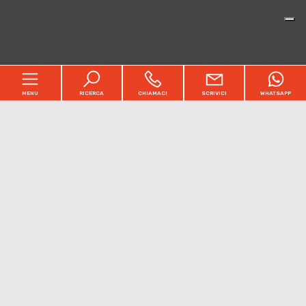
MENU
RICERCA
CHIAMACI
SCRIVICI
WHATSAPP
Home
Chi siamo
[+]
Immobili
Acquisto e Vendita
[+]