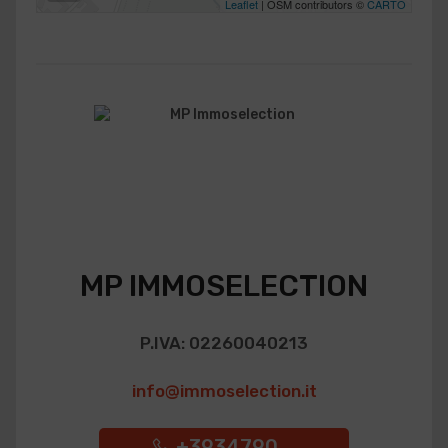
Leaflet
| OSM contributors ©
CARTO
MP IMMOSELECTION
P.IVA: 02260040213
info@immoselection.it
+3934790 ...